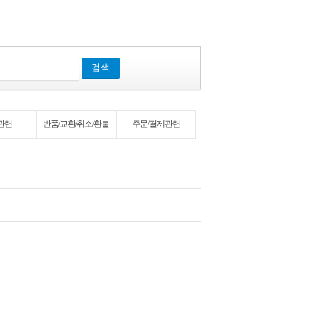
검색
관련
반품/교환/취소/환불
주문/결제관련