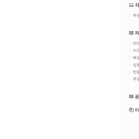
각
주
자
아
카
배
상
반
주
공
이