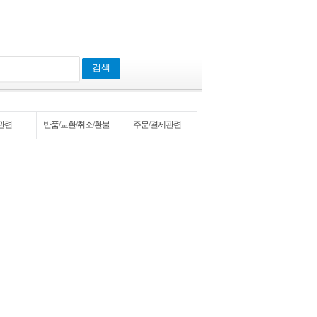
검색
관련
반품/교환/취소/환불
주문/결제관련